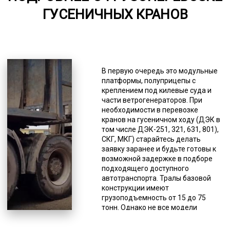
ГУСЕНИЧНЫХ КРАНОВ
5000-7000
*Единица измерения - руб/км
Существуют разные вариации
данной спецтехники. То, каким
В первую очередь это модульные
производителем произведена
платформы, полуприцепы с
техника, тоже имеет значение, от
креплением под килевые суда и
этого зависят многие
части ветрогенераторов. При
характеристики, такие как
необходимости в перевозке
грузоподъемность, комплектации,
кранов на гусеничном ходу (ДЭК в
наличие дополнительных грузовых
том числе ДЭК-251, 321, 631, 801),
мест, стоимость и др. Некоторые
СКГ, МКГ) старайтесь делать
модели тралов созданы для
заявку заранее и будьте готовы к
определенных целей, то есть
возможной задержке в подборе
имеют узкую специализацию.
подходящего доступного
Инженеры и конструкторы изучили
автотранспорта. Тралы базовой
разные потребности и создали
конструкции имеют
различные варианты, способные
грузоподъемность от 15 до 75
удовлетворить любые требования
тонн. Однако не все модели
потребителей. Это касается
подойдут для перевозки
тоннажа, наличия аппарелей для
крупногабаритного оборудования.