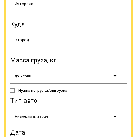
Куда
Тралы типа «контейнеровозы»
предназначены, как понятно из
Масса груза, кг
названия, исключительно для
транспортировки контейнеров. Они
имеют достаточную
грузоподъемность, что позволяет
осуществлять доставку тяжелых
Нужна погрузка/выгрузка
контейнеров. Здесь тоже имеются
особенности конструкции, это
Тип авто
раздвижная платформа и
усиленная ходовая. Тралы с
повышенной проходимостью.
Ориентированы на передвижение
по сложной местности, обладают
Дата
укрепленной подвеской и высоким