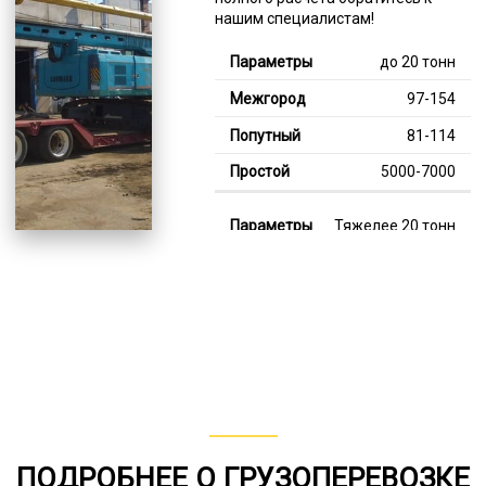
нашим специалистам!
до 20 тонн
97-154
81-114
5000-7000
Тяжелее 20 тонн
127-347
115-185
7000-11000
В габарите, до 20
тонн
80-156
ПОДРОБНЕЕ О ГРУЗОПЕРЕВОЗКЕ
от 75