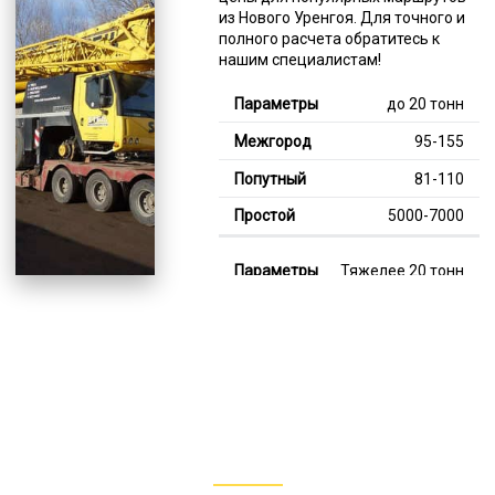
из Нового Уренгоя. Для точного и
полного расчета обратитесь к
нашим специалистам!
до 20 тонн
95-155
81-110
5000-7000
Тяжелее 20 тонн
127-345
112-236
7000-13000
В габарите, до 20
тонн
80-140