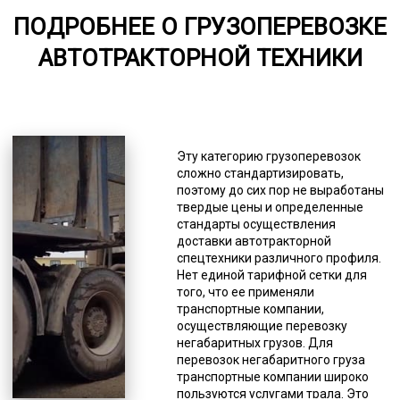
ПОДРОБНЕЕ О ГРУЗОПЕРЕВОЗКЕ
от 75
АВТОТРАКТОРНОЙ ТЕХНИКИ
5000-7000
*Единица измерения - руб/км
То есть его невозможно
перевозить ни железнодорожным
Эту категорию грузоперевозок
грузовым транспортом, ни
сложно стандартизировать,
грузовой авиацией, ни грузовым
поэтому до сих пор не выработаны
автотранспортом. В ПДД под
твердые цены и определенные
определение негабаритов
стандарты осуществления
подпадает крупный,
доставки автотракторной
тяжеловесный или опасный груз.
спецтехники различного профиля.
Указываются и конкретные
Нет единой тарифной сетки для
размеры, это ширина (более 250
того, что ее применяли
см), высота (более 4 м), длина
транспортные компании,
(более 20 м). Авиаперевозки
осуществляющие перевозку
относятся к самым дорогим, затем
негабаритных грузов. Для
идет железнодорожная доставка,
перевозок негабаритного груза
и на третьем месте находится
транспортные компании широко
транспортная. На данном рынке
пользуются услугами трала. Это