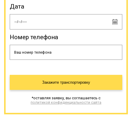
размерам погрузочной высоты
Дата
подразделяются на заниженные
(до 0,6 м), низкорамники (0,80-0,90
м) и высокорамники (до 1 м). По
грузоподъемности эти
спецсредства делятся на
несколько подтипов,
Номер телефона
различающихся по виду подвески.
Онлайн заявка
Закажите транспортировку
*оставляя заявку, вы соглашаетесь с
политикой конфиденциальности сайта