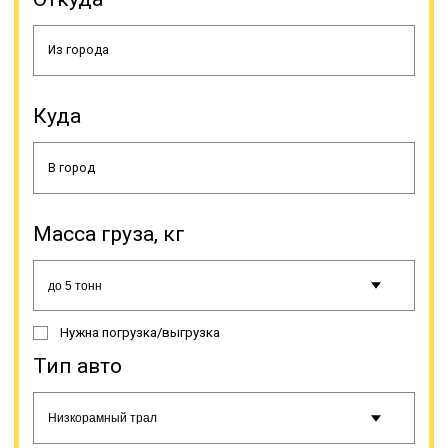
разгрузочных работ, а своим
ходом, а небольшая высота
платформы (шестисантиметровая)
делает возможной провоз техники
большой высоты под мостами.
Куда
Масса груза, кг
Траловая перевозка нужна не
только для доставки техники. Без
низкорамника не обойтись, если
нужно перевезти иной
Нужна погрузка/выгрузка
тяжеловесный груз, к примеру,
трубы, контейнеры,
Тип авто
спецоборудование и т.д. Тралы
имеют несколько классов,
классифицируются на основе их
основных показателей. По