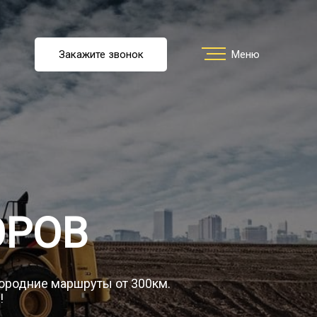
u
Закажите звонок
Заказать звонок
Меню
Меню
ть перевозку
О компании
ОРОВ
Грузы
городние маршруты от 300км.
!