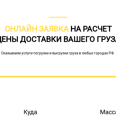
ОНЛАЙН ЗАЯВКА
НА РАСЧЕТ
ЦЕНЫ ДОСТАВКИ ВАШЕГО ГРУЗ
Наличие всех разновидностей трало
не так часто, потому что некоторые
Оказываем услуги погрузки и выгрузки груза в любых городах РФ.
взаимозаменяемы. Но даже в этом 
перевозку негабаритов на любые рас
нет смысла искать транспортную ф
тралов. Трал позволяет перевезти 
различными прочими характеристик
это строительная, дорожная и иная 
(промышленное, сельскохозяйственно
буровые установки, яхты, газовые т
др. Грузоперевозки негабаритов тра
плане логистики, поэтому стоимость
Куда
Масса