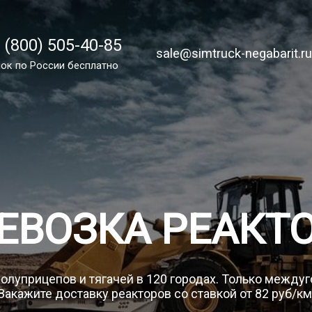
 (800) 505-40-85
 (800) 505-40-85
sale@simtruck-negabarit.ru
sale@simtruck-negabarit.r
ок по РФ бесплатно
ок по России бесплатно
Заказа
ЕВОЗКА РЕАКТ
полуприцепов и тягачей в 120 городах. Только между
Закажите доставку реакторов со ставкой от 82 руб/км