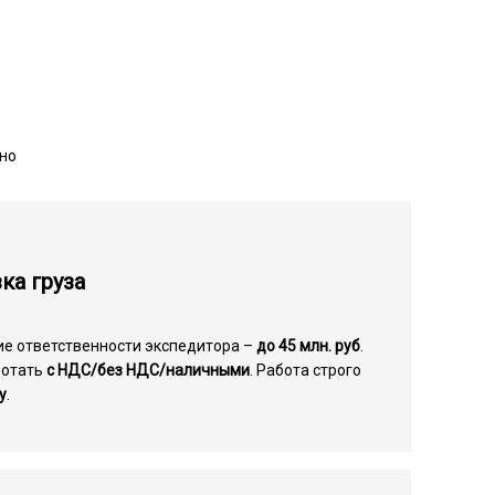
чно
ка груза
ие ответственности экспедитора –
до 45 млн. руб
.
ботать
с НДС/без НДС/наличными
. Работа строго
у
.