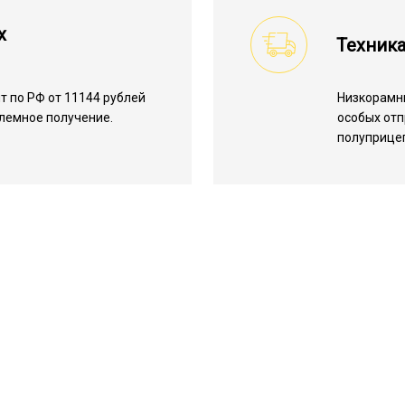
х
Техника
 по РФ от 11144 рублей
Низкорамн
блемное получение.
особых отп
полуприцеп