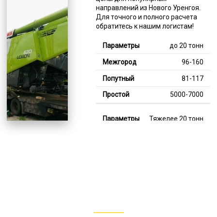
направлений из Нового Уренгоя.
Для точного и полного расчета
обратитесь к нашим логистам!
до 20 тонн
96-160
81-117
5000-7000
Тяжелее 20 тонн
125-360
114-206
8000-12000
В габарите, до 20
тонн
80-147