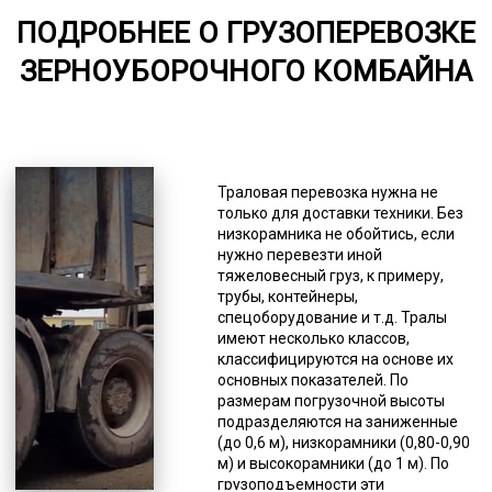
ПОДРОБНЕЕ О ГРУЗОПЕРЕВОЗКЕ
от 75
ЗЕРНОУБОРОЧНОГО КОМБАЙНА
5000-7000
*Единица измерения - руб/км
Те, кто работает в сфере
грузоперевозок комбайнов дял
Траловая перевозка нужна не
уборки зерна давно, знают, что
только для доставки техники. Без
каждый случай траловой доставки
низкорамника не обойтись, если
груза уникален и требует
нужно перевезти иной
обдуманного подхода, поэтому
тяжеловесный груз, к примеру,
важно обратиться к специалистам.
трубы, контейнеры,
Эту категорию грузоперевозок
спецоборудование и т.д. Тралы
сложно стандартизировать,
имеют несколько классов,
поэтому до сих пор не выработаны
классифицируются на основе их
твердые цены и определенные
основных показателей. По
стандарты осуществления
размерам погрузочной высоты
доставки негабаритных грузов. Нет
подразделяются на заниженные
единой тарифной сетки для того,
(до 0,6 м), низкорамники (0,80-0,90
что ее применяли транспортные
м) и высокорамники (до 1 м). По
компании, осуществляющие
грузоподъемности эти