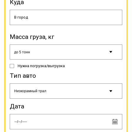
Куда
различные модели этого вида
спецтехники, поэтому подбор при
заказе услуги должен делать
специалист.
Масса груза, кг
Онлайн заявка
Нужна погрузка/выгрузка
Тип авто
Дата