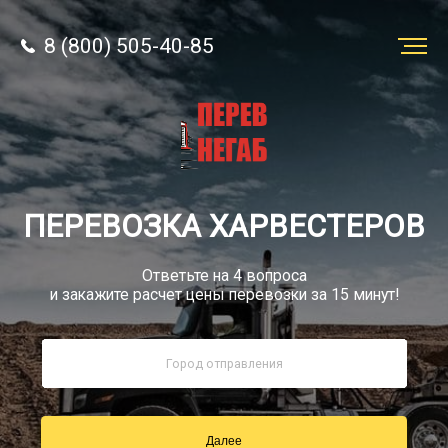
8 (800) 505-40-85
Заказать
перевозку
О компании
ПЕРЕВОЗКА ХАРВЕСТЕРОВ
Грузы
Ответьте на 4 вопроса
и закажите расчет цены перевозки за 15 минут!
8 (800) 505-40-85
Звонок по РФ бесплатно
Далее
sale@simtruck-negabarit.ru