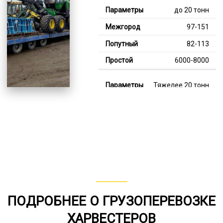
до 20 тонн
97-151
82-113
6000-8000
Тяжелее 20 тонн
120-342
115-210
8000-12000
В габарите, до 20
тонн
80-150
ПОДРОБНЕЕ О ГРУЗОПЕРЕВОЗКЕ
от 75
ХАРВЕСТЕРОВ
6000-7000