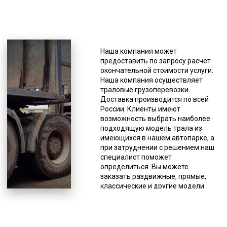
*Единица измерения - руб/км
Транспортных компаний много, но
не каждая может предоставить
Наша компания может
услугу перевозки больших
предоставить по запросу расчет
харвестеров, не только по причине
окончательной стоимости услуги.
отсутствия соответствующего
Наша компания осуществляет
вида техники, но и потому, что для
траловые грузоперевозки.
этого необходимо специальное
Доставка производится по всей
разрешение, дающее право на
России. Клиенты имеют
выполнение этого вида услуг. Оно
возможность выбрать наиболее
выдается Министерством
подходящую модель трала из
транспорта РФ. Наличие всех
имеющихся в нашем автопарке, а
разновидностей тралов в
при затруднении с решением наш
собственном автопарке
специалист поможет
встречается не так часто, потому
определиться. Вы можете
что некоторые разновидности этой
заказать раздвижные, прямые,
спецтехники взаимозаменяемы. Но
классические и другие модели
даже в этом случае компания
этого спецтранспорта. Количество
может осуществлять перевозку
осей тоже может быть любым (от 2
негабаритов на любые расстояния,
до 8).
так что в большинстве случаев нет