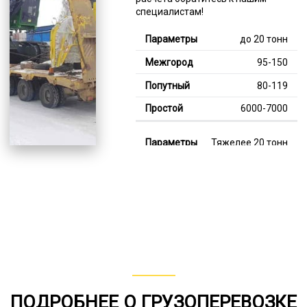
специалистам!
до 20 тонн
95-150
80-119
6000-7000
Тяжелее 20 тонн
120-344
115-213
7000-13000
В габарите, до 20
тонн
80-150
ПОДРОБНЕЕ О ГРУЗОПЕРЕВОЗКЕ
от 75