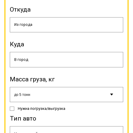
Откуда
Обеспечение минимального угла
въезда (девятиградусный) дает
возможность загрузки различной
техники без погрузочно-
разгрузочных работ, а своим
Куда
ходом, а небольшая высота
платформы (шестисантиметровая)
делает возможной провоз техники
большой высоты под мостами.
Траловая перевозка нужна не
только для доставки техники. Без
низкорамника не обойтись, если
Масса груза, кг
нужно перевезти иной
тяжеловесный груз, к примеру,
трубы, контейнеры,
спецоборудование и т.д. Тралы
имеют несколько классов,
Нужна погрузка/выгрузка
классифицируются на основе их
основных показателей.
Тип авто