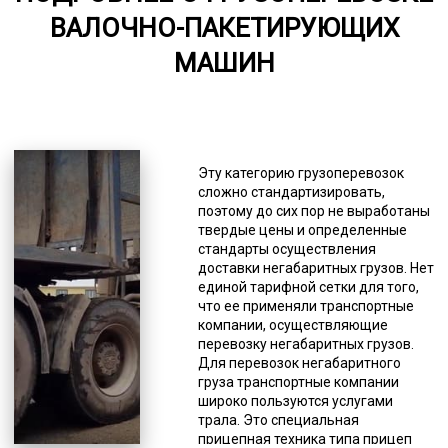
ВАЛОЧНО-ПАКЕТИРУЮЩИХ
6000-8000
МАШИН
*Единица измерения - руб/км
А вот когда он тяжелый или имеет
негабаритные размеры, то это
превращается в проблему и
Эту категорию грузоперевозок
негативно отражается на любой
сложно стандартизировать,
деятельности. Применение
поэтому до сих пор не выработаны
траловой перевозки решает
твердые цены и определенные
проблемы доставки валочно-
стандарты осуществления
пакетирующих машин.
доставки негабаритных грузов. Нет
Негабаритным называется груз,
единой тарифной сетки для того,
который не перевезти
что ее применяли транспортные
стандартными методами доставки.
компании, осуществляющие
То есть его невозможно
перевозку негабаритных грузов.
перевозить ни железнодорожным
Для перевозок негабаритного
грузовым транспортом, ни
груза транспортные компании
грузовой авиацией, ни грузовым
широко пользуются услугами
автотранспортом. В ПДД под
трала. Это специальная
определение негабаритов
прицепная техника типа прицеп
подпадает крупный,