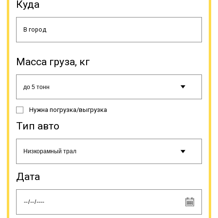
Куда
Масса груза, кг
Чаще всего это строительная,
дорожная и иная спецтехника,
оборудование (промышленное,
сельскохозяйственное и др.),
Нужна погрузка/выгрузка
строительные конструкции,
буровые установки, яхты, газовые
Тип авто
турбины, катера, подъемники,
бытовки и др. Грузоперевозки
негабаритов тралом относятся к
категории сложных в плане
логистики, поэтому стоимость
Дата
может сильно варьироваться.
Цифры зависят от характеристик
груза (габариты, вес и др.),
сложности погрузки/разгрузки,
особенностей маршрута.