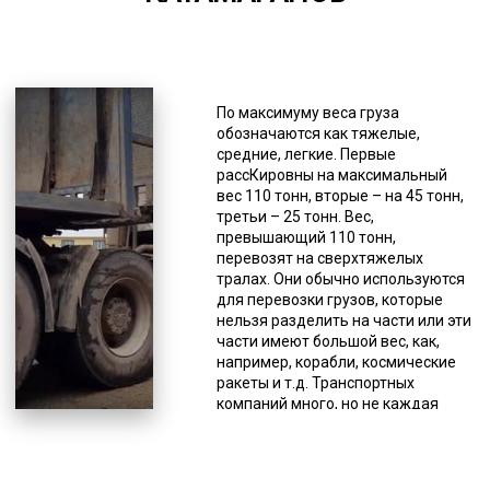
*Единица измерения - руб/км
Обеспечение минимального угла
въезда (девятиградусный) дает
По максимуму веса груза
возможность загрузки различной
обозначаются как тяжелые,
техники без погрузочно-
средние, легкие. Первые
разгрузочных работ, а своим
рассКировны на максимальный
ходом, а небольшая высота
вес 110 тонн, вторые – на 45 тонн,
платформы (шестисантиметровая)
третьи – 25 тонн. Вес,
делает возможной провоз техники
превышающий 110 тонн,
большой высоты под мостами.
перевозят на сверхтяжелых
Траловая перевозка парусных и
тралах. Они обычно используются
моторных катамаранов нужна для
для перевозки грузов, которые
доставки от одного пирса до
нельзя разделить на части или эти
другого, либо от производителя с
части имеют большой вес, как,
верфи. Без низкорамника не
например, корабли, космические
обойтись, если нужно перевезти
ракеты и т.д. Транспортных
иной тяжеловесный груз, к
компаний много, но не каждая
примеру, трубы, контейнеры,
может предоставить услугу
спецоборудование и т.д. Тралы
перевозки негабаритных грузов, не
имеют несколько классов,
только по причине отсутствия
классифицируются на основе их
соответствующего вида техники,