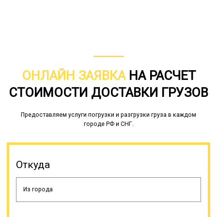
основных показателей. По
но и потому, что для этого
размерам погрузочной высоты
необходимо специальное
подразделяются на заниженные
разрешение, дающее право на
(до 0,6 м), низкорамники (0,80-0,90
выполнение этого вида услуг. Оно
м) и высокорамники (до 1 м). По
выдается Министерством
грузоподъемности эти
транспорта РФ. Наличие всех
спецсредства делятся на
разновидностей тралов в
несколько подтипов,
ОНЛАЙН ЗАЯВКА
НА РАСЧЕТ
собственном автопарке
различающихся по виду подвески.
встречается не так часто, потому
СТОИМОСТИ ДОСТАВКИ ГРУЗОВ
Бывают рессорными,
что некоторые разновидности этой
гидравлическими,
спецтехники взаимозаменяемы. Но
пневматическими, балансирными.
даже в этом случае компания
Предоставляем услуги погрузки и разгрузки груза в каждом
может осуществлять перевозку
городе РФ и СНГ.
негабаритов на любые расстояния,
так что в большинстве случаев нет
смысла искать транспортную
фирму с большим разнообразием
Откуда
моделей тралов. Трал позволяет
перевезти крупногабаритные и
тяжеловесные грузы с различными
прочими характеристиками
помимо размеров и веса.