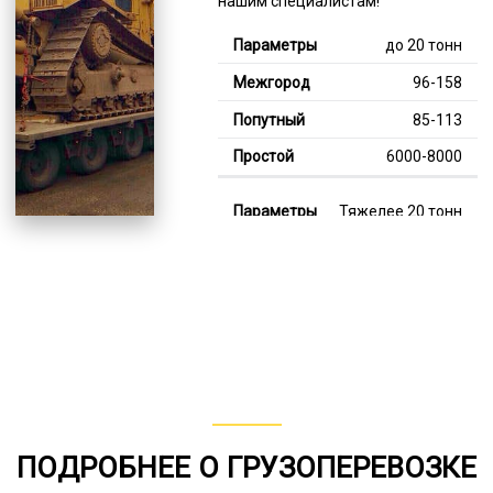
нашим специалистам!
до 20 тонн
96-158
85-113
6000-8000
Тяжелее 20 тонн
121-342
114-193
8000-13000
В габарите, до 20
тонн
80-142
ПОДРОБНЕЕ О ГРУЗОПЕРЕВОЗКЕ
от 75