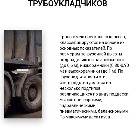
ТРУБОУКЛАДЧИКОВ
6000-8000
*Единица измерения - руб/км
Для перевозок трубоукладчиков
(например, "Komatsu")
Тралы имеют несколько классов,
транспортные компании широко
классифицируются на основе их
пользуются услугами трала. Это
основных показателей. По
специальная прицепная техника
размерам погрузочной высоты
типа прицеп или полуприцеп.
подразделяются на заниженные
Такой способ является наиболее
(до 0,6 м), низкорамники (0,80-0,90
выгодным для доставки
м) и высокорамники (до 1 м). По
тяжеловесной техники, такой как
грузоподъемности эти
сельскохозяйственная,
спецсредства делятся на
лесозаготовительная,
несколько подтипов,
строительная и дорожная.
различающихся по виду подвески.
Благодаря конструктивным
Бывают рессорными,
особенностям этих тяжеловозов
гидравлическими,
облегчается погрузка и процесс
пневматическими, балансирными.
перевозки. Складные конструкции
По максимуму веса груза
позволяют устанавливать любой
обозначаются как тяжелые,
угол въезда, а наличие низкой
средние, легкие. Первые
грузовой платформы,
рассКировны на максимальный