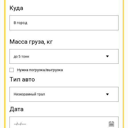
отсутствия соответствующего
вида техники, но и потому, что для
Куда
этого необходимо специальное
разрешение, дающее право на
выполнение этого вида услуг. Оно
выдается Министерством
транспорта РФ.
Масса груза, кг
Онлайн заявка
Нужна погрузка/выгрузка
Тип авто
Дата