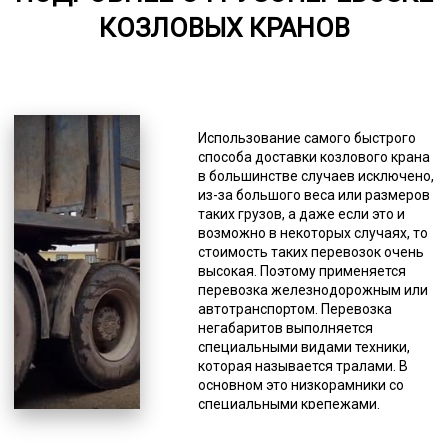
КОЗЛОВЫХ КРАНОВ
5000-7000
*Единица измерения - руб/км
Вы можете заказать раздвижные,
прямые, классические и другие
Использование самого быстрого
модели этого спецтранспорта.
способа доставки козлового крана
Количество осей тоже может быть
в большинстве случаев исключено,
любым (от 2 до 8). Несмотря на то,
из-за большого веса или размеров
что грузы негабаритные, они
таких грузов, а даже если это и
должны соответствовать
возможно в некоторых случаях, то
требованиям российского
стоимость таких перевозок очень
законодательства для перевозок
высокая. Поэтому применяется
данного типа грузов по дорогам
перевозка железнодорожным или
общего пользования. Негабариты
автотранспортом. Перевозка
делятся на несколько групп по
негабаритов выполняется
превышению предельно
специальными видами техники,
допустимых размеров: высокие
которая называется тралами. В
(более 4 м), длинномеры (более 20
основном это низкорамники со
м), широкие (более 2,5 м).
специальными крепежами.
Перевозка негабаритов имеет
Грузоподъемность тралов
свои особенности, и нет
варьируется, чаще всего