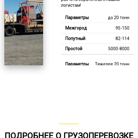
логистам!
до 20 тонн
95-150
82-114
5000-8000
Тяжелее 20 тонн
128-351
110-183
7000-13000
В габарите, до 20
тонн
80-151
ПОДРОБНЕЕ О ГРУЗОПЕРЕВОЗКЕ
от 75