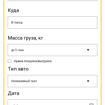
устойчивость и др.); водитель
спецтранспорта должен следить,
Куда
чтобы груз не создавал много
шума, пыли или иных
неблагоприятных условий,
мешающих движению на
автодороге. В случае обнаружения
водителем спецсредства,
перевозящего негабарит,
Масса груза, кг
несоответствия указанным
правилам, он должен прекратить
движение и/или принять
необходимые меры по устранению
нарушений.
Нужна погрузка/выгрузка
Тип авто
Дата
Допускается выступ негабарита на