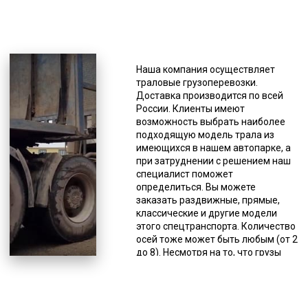
*Единица измерения - руб/км
Но даже в этом случае компания
может осуществлять перевозку
Наша компания осуществляет
мульчеров на любые расстояния,
траловые грузоперевозки.
так что в большинстве случаев нет
Доставка производится по всей
смысла искать транспортную
России. Клиенты имеют
фирму с большим разнообразием
возможность выбрать наиболее
моделей тралов. Трал позволяет
подходящую модель трала из
перевезти крупногабаритные и
имеющихся в нашем автопарке, а
тяжеловесные грузы с различными
при затруднении с решением наш
прочими характеристиками
специалист поможет
помимо размеров и веса. Чаще
определиться. Вы можете
всего это строительная, дорожная
заказать раздвижные, прямые,
и иная спецтехника, оборудование
классические и другие модели
(промышленное,
этого спецтранспорта. Количество
сельскохозяйственное и др.),
осей тоже может быть любым (от 2
строительные конструкции,
до 8). Несмотря на то, что грузы
буровые установки, яхты, газовые
негабаритные, они должны
турбины, катера, подъемники,
соответствовать требованиям
бытовки и др. Грузоперевозки
российского законодательства для
негабаритов тралом относятся к
перевозок данного типа грузов по