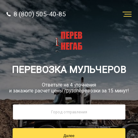
8 (800) 505-40-85
Заказать
перевозку
О компании
ПЕРЕВОЗКА МУЛЬЧЕРОВ
Грузы
Ответьте на 4 уточнения
и закажите расчет цены грузоперевозки за 15 минут!
8 (800) 505-40-85
Звонок по РФ бесплатно
Далее
sale@simtruck-negabarit.ru