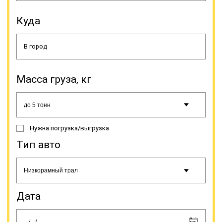
Куда
Использование самого быстрого
способа доставки в большинстве
случаев исключено, из-за
большого веса или размеров таких
грузов, а даже если это и
возможно в некоторых случаях, то
Масса груза, кг
стоимость таких перевозок очень
высокая. Поэтому применяется
перевозка железнодорожным или
автотранспортом. Перевозка
негабаритов выполняется
Нужна погрузка/выгрузка
специальными видами техники,
которая называется тралами.
Тип авто
Онлайн заявка
Дата