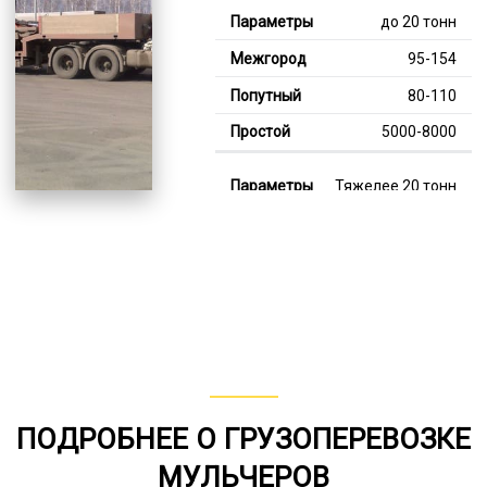
до 20 тонн
95-154
80-110
5000-8000
Тяжелее 20 тонн
126-351
110-210
8000-11000
В габарите, до 20
тонн
80-143
ПОДРОБНЕЕ О ГРУЗОПЕРЕВОЗКЕ
от 75
МУЛЬЧЕРОВ
6000-8000