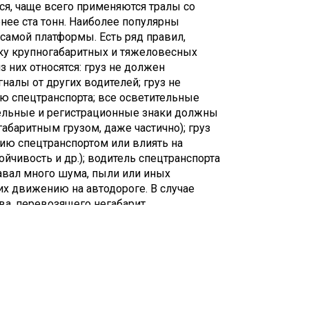
ся, чаще всего применяются тралы со
нее ста тонн. Наиболее популярны
самой платформы. Есть ряд правил,
ку крупногабаритных и тяжеловесных
 них относятся: груз не должен
налы от других водителей; груз не
ю спецтранспорта; все осветительные
тельные и регистрационные знаки должны
абаритным грузом, даже частично); груз
ию спецтранспортом или влиять на
йчивость и др.); водитель спецтранспорта
давал много шума, пыли или иных
х движению на автодороге. В случае
а, перевозящего негабарит,
, он должен прекратить движение и/или
анению нарушений. Допускается выступ
анспорта, как спереди, так и сзади, сбоку
м. В этом случае груз должен
ер «крупногабаритный груз».