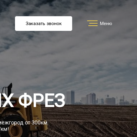
u
Заказать звонок
Заказать звонок
Меню
Меню
ть перевозку
О компании
Х ФРЕЗ
Грузы
 межгород от 300км.
/км!