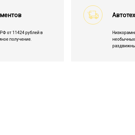
ументов
Автоте
РФ от 11424 рублей в
Низкорамн
мное получение.
необычных 
раздвижны