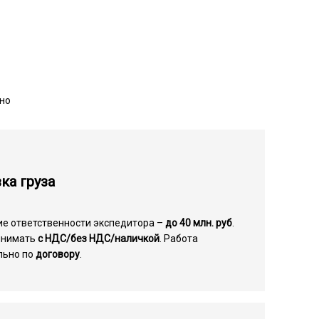
чно
ка груза
ие ответственности экспедитора –
до 40 млн. руб
.
инимать
с НДС/без НДС/наличкой
. Работа
льно по
договору
.