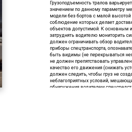
Грузоподъемность тралов варьирует
значением по данному параметру ме
модели без бортов с малой высотой 
соблюдение которых делает достав
объектов допустимой. К основным из
затруднять водителю мониторить сиг
должен ограничивать обзор водител
приборы спецтранспорта, опознава
быть видимы (не перекрываться нег
не должен препятствовать управлен
качество его движения (снижать усто
должен следить, чтобы груз не соз
неблагоприятных условий, мешающи
обнаружения водителем спецсредств
несоответствия указанным правилам
принять необходимые меры по устр
негабарита на 1 м за габариты спецтр
ограничение другое – максимум 0,4 
маркироваться спецзнаками, наприм