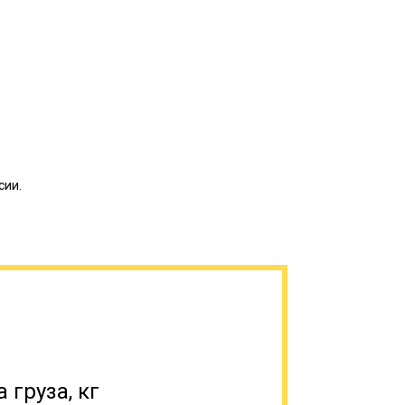
сии.
е подходящим под общепринятые стандарты
ственную, военную технику,
мышленности, специфический транспорт
аритов имеет свои особенности, поэтому,
 груза, кг
ги, нужно знать несколько моментов. С