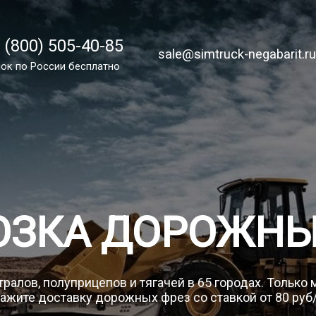
 (800) 505-40-85
 (800) 505-40-85
sale@simtruck-negabarit.ru
sale@simtruck-negabarit.r
ок по РФ бесплатно
ок по России бесплатно
Заказа
ОЗКА ДОРОЖНЫ
ралов, полуприцепов и тягачей в 65 городах. Только
ажите доставку дорожных фрез со ставкой от 80 руб