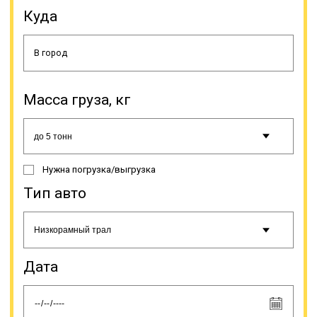
часто имеют большой вес, поэтому
Куда
тралы имеют высокую
грузоподъемность. Тралы
вариации «низкорамники» в чаще
применяют для перевозки крупных
емкостей, металлоконструкций,
техники, оборудования, а также
Масса груза, кг
спецтехники. Для очень тяжелой
техники есть полуприцепы с
центральной балкой для погрузки
методом «на днище».
Нужна погрузка/выгрузка
Тип авто
Онлайн заявка
Дата