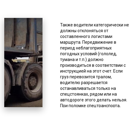
*Единица измерения - руб/км
Доставка кабеля манипуляторами
и платформами относится к
Также водители категорически не
непростым в осуществлении
должны отклоняться от
процессам со своей спецификой.
составленного логистами
Особенное внимание к грузу
маршрута. Передвижение в
требуется при транспортировке в
период неблагоприятных
темное время суток и в сложных
погодных условий (гололед,
условиях (погода, рельеф
тумана и т.п.) должно
местности и др.). При плохой
производиться в соответствии с
видимости доставка производится
инструкцией на этот счет. Если
со специальным обозначением.
груз перевозится тралом,
Это может быть световое
водителю разрешается
оформление: фонарь и белый
останавливаться только на
светоотражатель (спереди),
спецстоянках, рядом или на
фонарь и красный
автодороге этого делать нельзя.
светоотражатель (сзади). Для
При поломке спецтранспорта,
обеспечения безопасности
необходимо прекратить движение,
доставки негабарита фирмы,
как и при ненадежной фиксации
оказывающие подобного рода
груза, так как это создает угрозу
услуги, имеют в штате
для безопасности на автодороге.
высокопрофессиональных
Когда нужно доставить