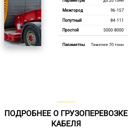
до 20 тонн
96-157
84-111
5000-8000
Тяжелее 20 тонн
123-348
114-201
8000-13000
В габарите, до 20
тонн
80-142
ПОДРОБНЕЕ О ГРУЗОПЕРЕВОЗКЕ
от 75
КАБЕЛЯ
6000-8000