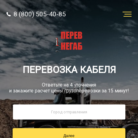
8 (800) 505-40-85
Заказать
перевозку
О компании
ПЕРЕВОЗКА КАБЕЛЯ
Грузы
Ответьте на 4 уточнения
и закажите расчет цены грузоперевозки за 15 минут!
8 (800) 505-40-85
Звонок по РФ бесплатно
Далее
sale@simtruck-negabarit.ru