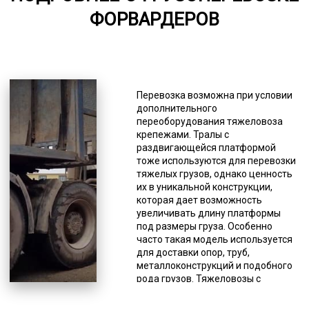
ФОРВАРДЕРОВ
6000-7000
*Единица измерения - руб/км
В нашем автопарке есть
практически любые вариации для
Перевозка возможна при условии
удовлетворения потребностей
дополнительного
заказчиков в перевозках
переоборудования тяжеловоза
форвардеров любых размеров.
крепежами. Тралы с
Есть некоторый дефицит в
раздвигающейся платформой
механизмах с очень узкой
тоже используются для перевозки
специализацией. В первую
тяжелых грузов, однако ценность
очередь это модульные
их в уникальной конструкции,
платформы, полуприцепы с
которая дает возможность
креплением под килевые суда и
увеличивать длину платформы
части ветрогенераторов. При
под размеры груза. Особенно
необходимости в перевозке таких
часто такая модель используется
грузов старайтесь делать заявку
для доставки опор, труб,
заранее и будьте готовы к
металлоконструкций и подобного
возможной задержке в подборе
рода грузов. Тяжеловозы с
подходящего доступного
погрузочной высотой тоже имеют
автотранспорта. Тралы базовой
уникальную конструкцию, схожую