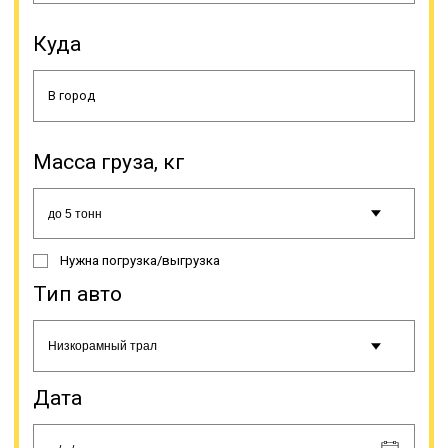
Куда
Тралы с повышенной
проходимостью. Ориентированы
на передвижение по сложной
местности, обладают укрепленной
подвеской и высоким дорожным
просветом. Благодаря таким
Масса груза, кг
характеристикам возможно «два в
одном» - перевозка негабаритного
груза по бездорожью. Такая
необходимость часто возникает
при заборе груза из мест со
Нужна погрузка/выгрузка
сложными условиями работы –
месторождения, делянки,
Тип авто
вахтовые городки.
Онлайн заявка
Дата