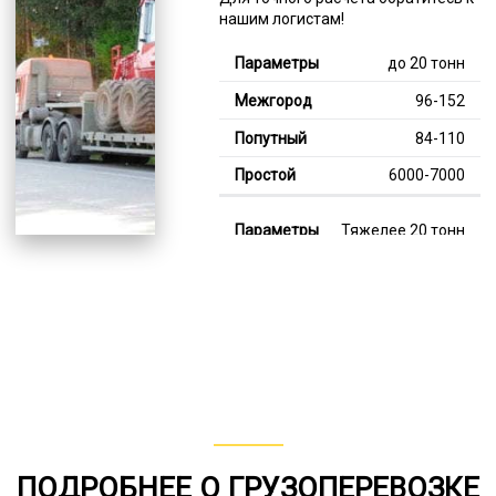
нашим логистам!
до 20 тонн
96-152
84-110
6000-7000
Тяжелее 20 тонн
130-356
114-238
7000-13000
В габарите, до 20
тонн
80-141
ПОДРОБНЕЕ О ГРУЗОПЕРЕВОЗКЕ
от 75