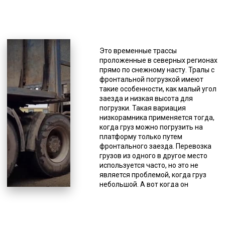
*Единица измерения - руб/км
Они имеют достаточную
грузоподъемность, что позволяет
Это временные трассы
осуществлять доставку тяжелых
проложенные в северных регионах
бункеров. Здесь тоже имеются
прямо по снежному насту. Тралы с
особенности конструкции, это
фронтальной погрузкой имеют
раздвижная платформа и
такие особенности, как малый угол
усиленная ходовая. Тралы с
заезда и низкая высота для
повышенной проходимостью.
погрузки. Такая вариация
Ориентированы на передвижение
низкорамника применяется тогда,
по сложной местности, обладают
когда груз можно погрузить на
укрепленной подвеской и высоким
платформу только путем
дорожным просветом. Благодаря
фронтального заезда. Перевозка
таким характеристикам возможно
грузов из одного в другое место
«два в одном» - перевозка
используется часто, но это не
негабаритного груза по
является проблемой, когда груз
бездорожью. Такая
небольшой. А вот когда он
необходимость часто возникает
тяжелый или имеет негабаритные
при заборе груза из мест со
размеры, то это превращается в
сложными условиями работы –
проблему и негативно отражается
месторождения, делянки,
на любой деятельности.