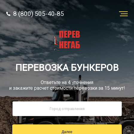
8 (800) 505-40-85
Заказать
перевозку
О компании
ПЕРЕВОЗКА БУНКЕРОВ
Грузы
Ответьте на 4 уточнения
и закажите расчет стоимости перевозки за 15 минут!
8 (800) 505-40-85
Звонок по России бесплатно
Далее
sale@simtruck-negabarit.ru