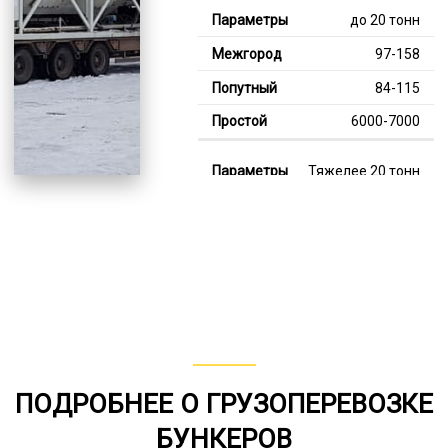
до 20 тонн
97-158
84-115
6000-7000
Тяжелее 20 тонн
123-343
110-183
8000-13000
В габарите, до 20
тонн
80-155
ПОДРОБНЕЕ О ГРУЗОПЕРЕВОЗКЕ
от 75
БУНКЕРОВ
5000-7000