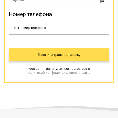
низкорамника не обойтись, если
нужно перевезти иной
тяжеловесный груз, к примеру,
Номер телефона
трубы, контейнеры,
спецоборудование и т.д.
Онлайн заявка
Закажите транспортировку
*оставляя заявку, вы соглашаетесь с
политикой конфиденциальности сайта