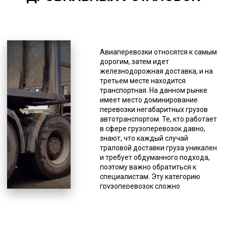
*Единица измерения - руб/км
Тралы с фронтальной погрузкой
для перевозки дробильной
Авиаперевозки относятся к самым
устанвоки различного профиля
дорогим, затем идет
имеют такие особенности, как
железнодорожная доставка, и на
малый угол заезда и низкая
третьем месте находится
высота для погрузки. Такая
транспортная. На данном рынке
вариация низкорамника
имеет место доминирование
применяется тогда, когда груз
перевозки негабаритных грузов
можно погрузить на платформу
автотранспортом. Те, кто работает
только путем фронтального
в сфере грузоперевозок давно,
заезда. Перевозка грузов из
знают, что каждый случай
одного в другое место
траловой доставки груза уникален
используется часто, но это не
и требует обдуманного подхода,
является проблемой, когда груз
поэтому важно обратиться к
небольшой. А вот когда он
специалистам. Эту категорию
тяжелый или имеет негабаритные
грузоперевозок сложно
размеры, то это превращается в
стандартизировать, поэтому до
проблему и негативно отражается
сих пор не выработаны твердые
на любой деятельности.
цены и определенные стандарты
Применение траловой перевозки
осуществления доставки