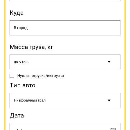
Куда
Складные конструкции позволяют
устанавливать любой угол въезда,
а наличие низкой грузовой
Масса груза, кг
платформы, оборудованной
дополнительными расширителями,
позволяет расширить погрузочную
рабочую площадь (с 2,5 м до 3,2).
Обеспечение минимального угла
Нужна погрузка/выгрузка
въезда (девятиградусный) дает
возможность загрузки различной
Тип авто
техники без погрузочно-
разгрузочных работ, а своим
ходом, а небольшая высота
платформы (шестисантиметровая)
делает возможной провоз техники
Дата
большой высоты под мостами.
Траловая перевозка нужна не
только для доставки техники. Без