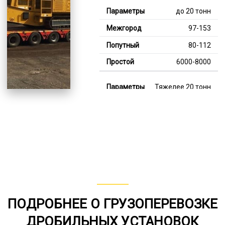
до 20 тонн
97-153
80-112
6000-8000
Тяжелее 20 тонн
126-347
115-236
8000-12000
В габарите, до 20
тонн
80-149
ПОДРОБНЕЕ О ГРУЗОПЕРЕВОЗКЕ
от 75
ДРОБИЛЬНЫХ УСТАНОВОК
5000-8000