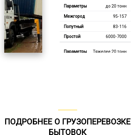
до 20 тонн
95-157
83-116
6000-7000
Тяжелее 20 тонн
122-357
113-224
8000-13000
В габарите, до 20
тонн
80-155
ПОДРОБНЕЕ О ГРУЗОПЕРЕВОЗКЕ
от 75
БЫТОВОК
6000-7000