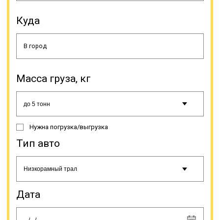
должны отклоняться от
составленного логистами
Куда
маршрута. Передвижение в
период неблагоприятных
погодных условий (гололед,
тумана и т.п.) должно
производиться в соответствии с
инструкцией на этот счет. Если
Масса груза, кг
груз перевозится тралом,
водителю разрешается
останавливаться только на
спецстоянках, рядом или на
автодороге этого делать нельзя.
Нужна погрузка/выгрузка
Тип авто
Онлайн заявка
Дата