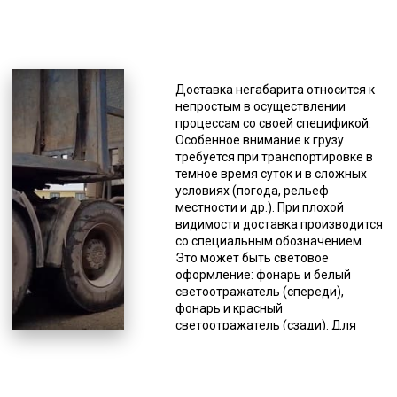
*Единица измерения - руб/км
К негабаритам, то есть к грузам, не
подходящим под общепринятые
Доставка негабарита относится к
стандарты относят строительную,
непростым в осуществлении
сельскохозяйственную, военную
процессам со своей спецификой.
технику, оборудование для разных
Особенное внимание к грузу
сфер промышленности,
требуется при транспортировке в
специфический транспорт (яхты,
темное время суток и в сложных
катера и др.). Доставка
условиях (погода, рельеф
негабаритов имеет свои
местности и др.). При плохой
особенности, поэтому, прежде чем
видимости доставка производится
сделать заказ этой услуги, нужно
со специальным обозначением.
знать несколько моментов. С
Это может быть световое
целью обеспечения безопасности
оформление: фонарь и белый
дорожного движения допускается
светоотражатель (спереди),
транспортировка негабаритов по
фонарь и красный
автодорогам с минимальной
светоотражатель (сзади). Для
скоростью. Она не должна
обеспечения безопасности
превышать 15 км/час по сложным
доставки негабарита фирмы,
участкам дорог и не должна быть
оказывающие подобного рода
больше 60 км/час по обычным
услуги, имеют в штате