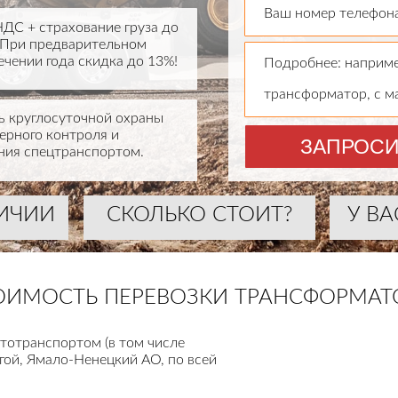
Ваш номер телефона
НДС + страхование груза до
. При предварительном
ечении года скидка до 13%!
Подробнее: наприме
трансформатор, с м
 круглосуточной охраны
нерного контроля и
ЗАПРОСИ
ия спецтранспортом.
ЛИЧИИ
СКОЛЬКО СТОИТ?
У ВА
ОИМОСТЬ ПЕРЕВОЗКИ ТРАНСФОРМАТ
тотранспортом (в том числе
гой, Ямало-Ненецкий АО, по всей