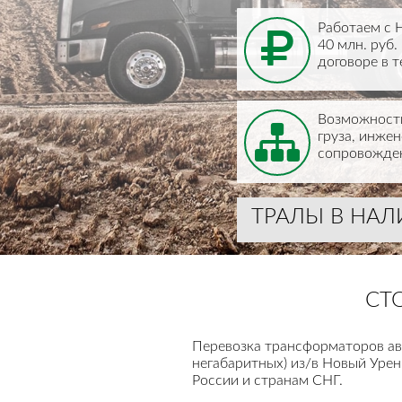
Работаем с 
40 млн. руб
договоре в т
Возможность
груза, инже
сопровожден
ТРАЛЫ В НА
СТ
Перевозка трансформаторов ав
негабаритных) из/в Новый Урен
России и странам СНГ.