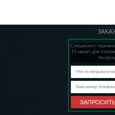
ЗАКА
Специалист перезво
15 минут для уточн
по груз
Место погрузки и м
Ваш номер телефона
ЗАПРОСИТЬ