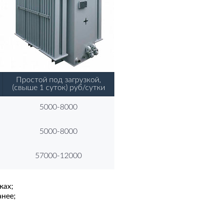
Простой под загрузкой,
(свыше 1 суток) руб/сутки
5000-8000
5000-8000
57000-12000
ках;
нее;