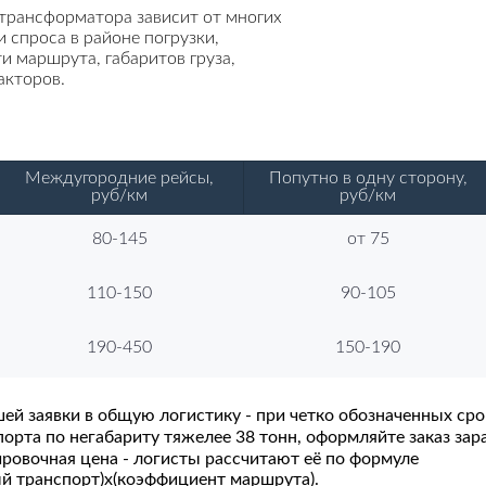
 трансформатора зависит от многих
 спроса в районе погрузки,
и маршрута, габаритов груза,
акторов.
Междугородние рейсы,
Попутно в одну сторону,
руб/км
руб/км
80-145
от 75
110-150
90-105
190-450
150-190
шей заявки в общую логистику - при четко обозначенных сро
рта по негабариту тяжелее 38 тонн, оформляйте заказ зара
ировочная цена - логисты рассчитают её по формуле
ый транспорт)х(коэффициент маршрута).