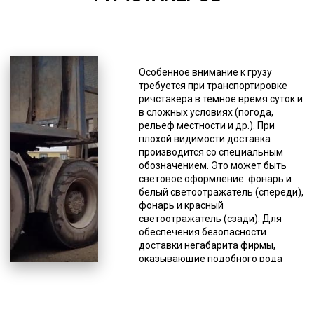
*Единица измерения - руб/км
К негабаритам, то есть к грузам, не
подходящим под общепринятые
Особенное внимание к грузу
стандарты относят строительную,
требуется при транспортировке
сельскохозяйственную, военную
ричстакера в темное время суток и
технику, оборудование для разных
в сложных условиях (погода,
сфер промышленности,
рельеф местности и др.). При
специфический транспорт (яхты,
плохой видимости доставка
катера и др.). Доставка
производится со специальным
негабаритов имеет свои
обозначением. Это может быть
особенности, поэтому, прежде чем
световое оформление: фонарь и
сделать заказ этой услуги, нужно
белый светоотражатель (спереди),
знать несколько моментов. С
фонарь и красный
целью обеспечения безопасности
светоотражатель (сзади). Для
дорожного движения допускается
обеспечения безопасности
транспортировка негабаритов по
доставки негабарита фирмы,
автодорогам с минимальной
оказывающие подобного рода
скоростью. Она не должна
услуги, имеют в штате
превышать 15 км/час по сложным
высокопрофессиональных
участкам дорог и не должна быть
водителей с многолетним опытом,
больше 60 км/час по обычным
а логисты составляют наиболее