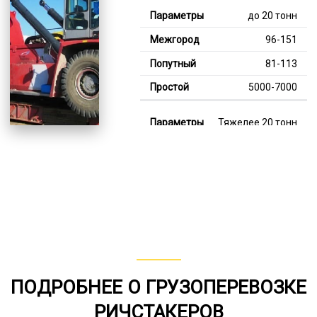
до 20 тонн
96-151
81-113
5000-7000
Тяжелее 20 тонн
123-355
115-185
7000-12000
В габарите, до 20
тонн
80-158
ПОДРОБНЕЕ О ГРУЗОПЕРЕВОЗКЕ
от 75
РИЧСТАКЕРОВ
5000-7000