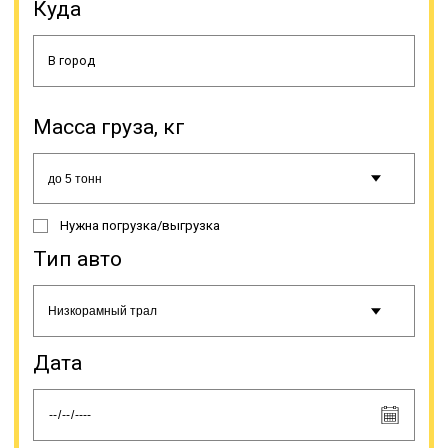
Передвижение в период
Куда
неблагоприятных погодных
условий (гололед, тумана и т.п.)
должно производиться в
соответствии с инструкцией на
этот счет. Если груз перевозится
тралом, водителю разрешается
Масса груза, кг
останавливаться только на
спецстоянках, рядом или на
автодороге этого делать нельзя.
При поломке спецтранспорта,
необходимо прекратить движение,
Нужна погрузка/выгрузка
как и при ненадежной фиксации
груза, так как это создает угрозу
Тип авто
для безопасности на автодороге.
Когда нужно доставить
крупногабаритный или
нестандартный груз, оптимальным
выбором является трал.
Дата
Онлайн заявка