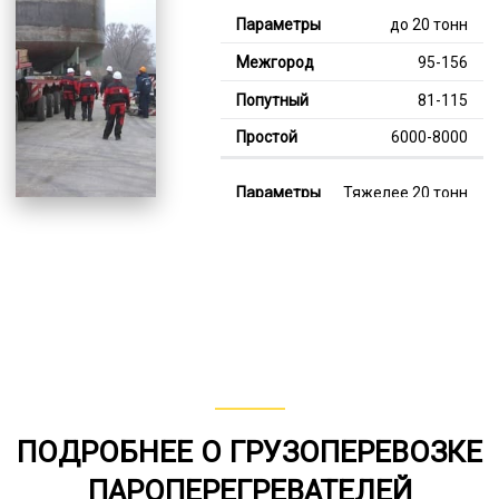
до 20 тонн
95-156
81-115
6000-8000
Тяжелее 20 тонн
121-347
113-180
8000-13000
В габарите, до 20
тонн
80-146
ПОДРОБНЕЕ О ГРУЗОПЕРЕВОЗКЕ
от 75
ПАРОПЕРЕГРЕВАТЕЛЕЙ
6000-7000