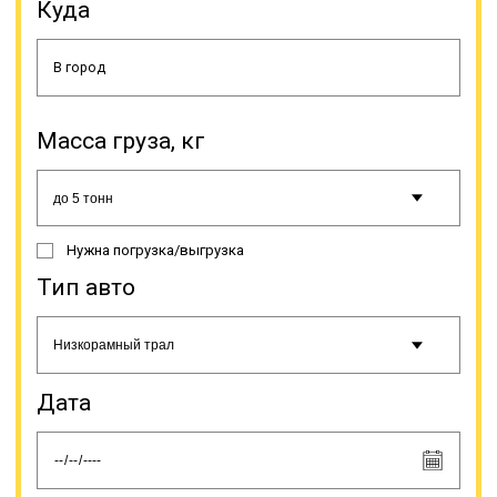
проблемы доставки таких грузов.
Куда
Негабаритным называется груз,
который не перевезти
стандартными методами доставки.
Онлайн заявка
Масса груза, кг
Нужна погрузка/выгрузка
Тип авто
Дата