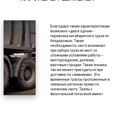
*Единица измерения - руб/км
Это дает возможность
регулировать уровень платформы,
Благодаря таким характеристикам
делать его максимально низким,
возможно «два в одном» -
что ценно для погрузки на трал
перевозка негабаритного груза по
некоторых специфических грузов.
бездорожью. Такая
Тралы типа «контейнеровозы»
необходимость часто возникает
предназначены, как понятно из
при заборе груза из мест со
названия, исключительно для
сложными условиями работы –
транспортировки контейнеров. Они
месторождения, делянки,
имеют достаточную
вахтовые городки. Такая техника
грузоподъемность, что позволяет
так же может пригодиться при
осуществлять доставку тяжелых
доставке по «зимникам». Это
контейнеров. Здесь тоже имеются
временные трассы проложенные в
особенности конструкции, это
северных регионах прямо по
раздвижная платформа и
снежному насту. Тралы с
усиленная ходовая. Тралы с
фронтальной погрузкой имеют
повышенной проходимостью.
такие особенности, как малый угол
Ориентированы на передвижение
заезда и низкая высота для
по сложной местности, обладают
погрузки. Такая вариация
укрепленной подвеской и высоким
низкорамника применяется тогда,