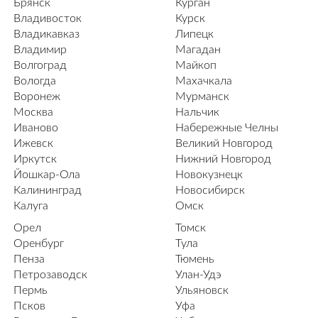
Брянск
Курган
Владивосток
Курск
Владикавказ
Липецк
Владимир
Магадан
Волгоград
Майкоп
Вологда
Махачкала
Воронеж
Мурманск
Москва
Нальчик
Иваново
Набережные Челны
Ижевск
Великий Новгород
Иркутск
Нижний Новгород
Йошкар-Ола
Новокузнецк
Калининград
Новосибирск
Калуга
Омск
Орел
Томск
Оренбург
Тула
Пенза
Тюмень
Петрозаводск
Улан-Удэ
Пермь
Ульяновск
Псков
Уфа